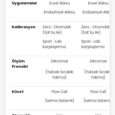
Uygulamalar
Evsel Atıksu
Evsel Atıksu
Endüstriyel Atıksu
Endüstriyel Atıksu
Kalibrasyon
Zero : Otomatik
Zero : Otomatik
(Saf Su ile)
(Saf Su ile)
Span : Lab
Span : Lab
karşılaştırma
karşılaştırma
Ölçüm
DiKromat
DiKromat
Prensibi
(Yüksek Sıcaklık
(Yüksek Sıcaklık
Yakma)
Yakma)
Küvet
Flow Cell
Flow Cell
(Isıtma Sistemli)
(Isıtma Sistemli)