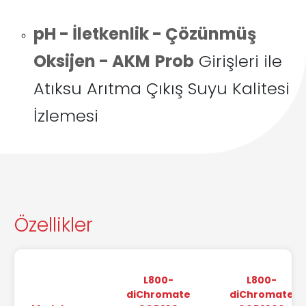
pH - İletkenlik - Çözünmüş
Oksijen - AKM
Prob
Girişleri ile
Atıksu Arıtma Çıkış Suyu Kalitesi
İzlemesi
Özellikler
L800-
L800-
diChromate
diChromate