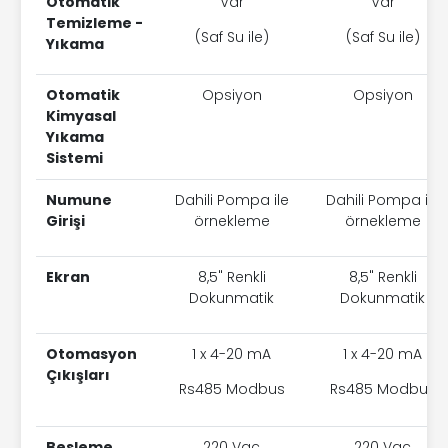
Otomatik
Var
Var
Temizleme -
(Saf Su ile)
(Saf Su ile)
Yıkama
Otomatik
Opsiyon
Opsiyon
Kimyasal
Yıkama
Sistemi
Numune
Dahili Pompa ile
Dahili Pompa ile
Girişi
örnekleme
örnekleme
Ekran
8,5" Renkli
8,5" Renkli
Dokunmatik
Dokunmatik
Otomasyon
1 x 4-20 mA
1 x 4-20 mA
Çıkışları
Rs485 Modbus
Rs485 Modbus
Besleme
220 Vac
220 Vac